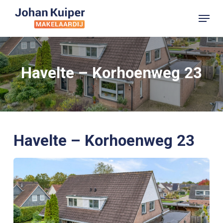
Skip
Menu
to
main
content
Havelte – Korhoenweg 23
Havelte – Korhoenweg 23