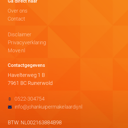
Ga direct naar
Over ons
Contact
Disclaimer
Privacyverklaring
Move.nl
Contactgegevens
Havelterweg 1 B
7961 BC Ruinerwold
0522-304754
info@johankuipermakelaardij.nl
BTW: NL002163884B98