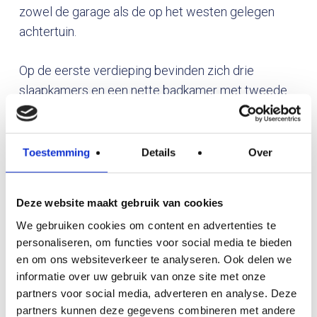
zowel de garage als de op het westen gelegen
achtertuin.
Op de eerste verdieping bevinden zich drie
slaapkamers en een nette badkamer met tweede
toilet, inloopdouche en wastafelmeubel.
Via een vaste trap is er toegang tot de tweede
verdieping waar de vierde slaapkamer zich bevind.
Toestemming
Details
Over
De achtertuin biedt voldoende privacy en beschikt
Deze website maakt gebruik van cookies
over een berging (voor bijvoorbeeld het opbergen
We gebruiken cookies om content en advertenties te
van de fietsen en het tuingereedschap) met
personaliseren, om functies voor social media te bieden
overkapping, perfect om te loungen en ’s avonds
en om ons websiteverkeer te analyseren. Ook delen we
heerlijk de houtkachel aan te steken.
informatie over uw gebruik van onze site met onze
partners voor social media, adverteren en analyse. Deze
Havelte beschikt over diverse voorzieningen, zoals
partners kunnen deze gegevens combineren met andere