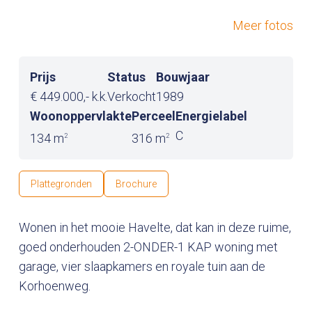
Meer fotos
Prijs
Status
Bouwjaar
€ 449.000,- k.k.
Verkocht
1989
Woonoppervlakte
Perceel
Energielabel
C
134 m
316 m
2
2
Plattegronden
Brochure
Wonen in het mooie Havelte, dat kan in deze ruime,
goed onderhouden 2-ONDER-1 KAP woning met
garage, vier slaapkamers en royale tuin aan de
Korhoenweg.