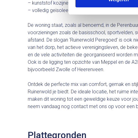
– kunststof kozijnen
– volledig geïsoleerd
De woning staat, zoals al benoemd, in de Perenbuu
voorzieningen zoals de basisschool, sportvelden, s
afstand. De slogan ‘Ruinerwold Peregoed’ is ook nie
van het dorp, het actieve verenigingsleven, de b
en de vele activiteiten die georganiseerd worden
Ook is de ligging ten opzichte van Meppel en de A28
bijvoorbeeld Zwolle of Heerenveen.
Ontdek de perfecte mix van comfort, gemak en sti
Ruinerwold je biedt. De ideale locatie, het ruime int
maken dit woning tot een geweldige keuze voor jou
neem vandaag nog contact met ons op voor een be
Plattegronden