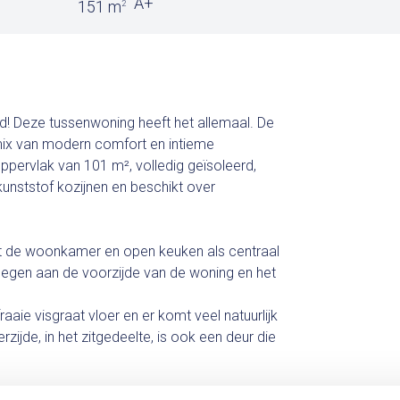
A+
151 m
2
! Deze tussenwoning heeft het allemaal. De
mix van modern comfort en intieme
oppervlak van 101 m², volledig geïsoleerd,
kunststof kozijnen en beschikt over
t de woonkamer en open keuken als centraal
legen aan de voorzijde van de woning en het
aie visgraat vloer en er komt veel natuurlijk
zijde, in het zitgedeelte, is ook een deur die