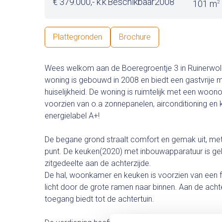
€ 379.000,- k.k.
Beschikbaar
2008
101 m
2
Plattegronden
Brochure
Wees welkom aan de Boeregroentje 3 in Ruinerwold
woning is gebouwd in 2008 en biedt een gastvrije 
huiselijkheid. De woning is ruimtelijk met een woon
voorzien van o.a zonnepanelen, airconditioning en 
energielabel A+!
De begane grond straalt comfort en gemak uit, me
punt. De keuken(2020) met inbouwapparatuur is ge
zitgedeelte aan de achterzijde.
De hal, woonkamer en keuken is voorzien van een fra
licht door de grote ramen naar binnen. Aan de achter
toegang biedt tot de achtertuin.