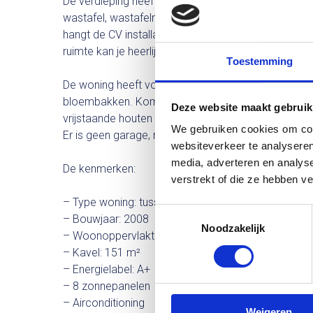
De verdieping heeft 3 slaapkamers en een complete
wastafel, wastafelmeubel, en inloopdouche. Via een 
hangt de CV installatie, de omvormer van de zonnep
ruimte kan je heerlijk gebruiken als opslagruimte of
Toestemming
De woning heeft voor-en achter een onderhoudsvrien
bloembakken. Kom tot rust en geniet van je eigen b
Deze website maakt gebruik
vrijstaande houten berging voor extra opslagruimte
We gebruiken cookies om cont
Er is geen garage, maar er is voldoende openbare
websiteverkeer te analyseren
media, adverteren en analys
De kenmerken:
verstrekt of die ze hebben v
– Type woning: tussenwoning
Toestemmingsselectie
– Bouwjaar: 2008
Noodzakelijk
– Woonoppervlakte: 101 m²
– Kavel: 151 m²
– Energielabel: A+
– 8 zonnepanelen
– Airconditioning
Weigeren