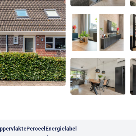
pervlakte
Perceel
Energielabel