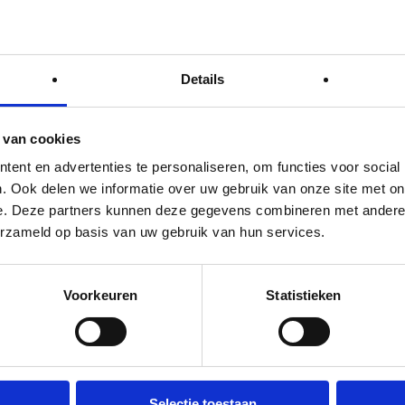
 badkamer (2020), uitgerust met een toilet,
vaste trap is de zolder bereikbaar. Hier
anelen en zijn de witgoed aansluitingen. De
 als hobby ruimte.
Details
delijke tuin met tegels, grind en
uitenruimte. In de achtertuin is ook nog een
 van cookies
.
ent en advertenties te personaliseren, om functies voor social
 parkeergelegenheid.
. Ook delen we informatie over uw gebruik van onze site met on
e. Deze partners kunnen deze gegevens combineren met andere i
erzameld op basis van uw gebruik van hun services.
Voorkeuren
Statistieken
Selectie toestaan