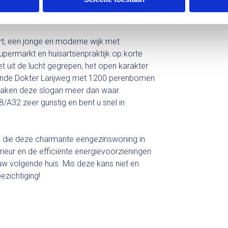
rt, een jonge en moderne wijk met
upermarkt en huisartsenpraktijk op korte
t uit de lucht gegrepen, het open karakter
ekende Dokter Larijweg met 1200 perenbomen
 maken deze slogan meer dan waar.
/A32 zeer gunstig en bent u snel in
jl die deze charmante eengezinswoning in
erieur en de efficiënte energievoorzieningen
w volgende huis. Mis deze kans niet en
zichtiging!