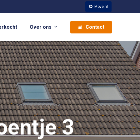
Move.nl
Over ons
erkocht
Contact
oentje 3