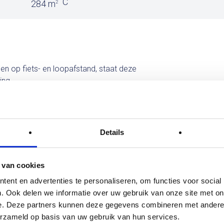
C
284 m
2
en op fiets- en loopafstand, staat deze
ing.
 kavel van 284 m2, aan een rustige weg in
Details
et toilet, de meterkast, de toegang tot de
ieping.
ijde in 2001 uitgebouwd, waardoor er een
 van cookies
indeuren naar de tuin. De woonkamer en
ent en advertenties te personaliseren, om functies voor social
er.
. Ook delen we informatie over uw gebruik van onze site met on
er de nodige inbouwapparatuur. Naast de
e. Deze partners kunnen deze gegevens combineren met andere i
et de wasmachine en wasdroger aansluiting
erzameld op basis van uw gebruik van hun services.