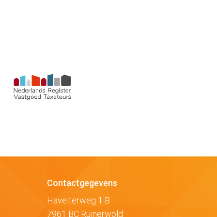
Contactgegevens
Havelterweg 1 B
7961 BC Ruinerwold