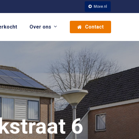
Move.nl
Over ons
erkocht
Contact
kstraat 6