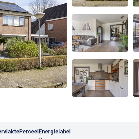
rvlakte
Perceel
Energielabel