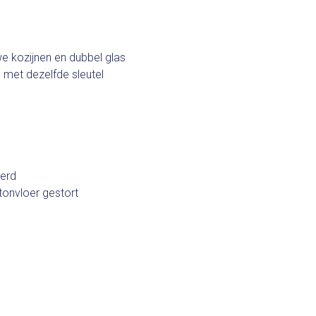
e kozijnen en dubbel glas
 met dezelfde sleutel
derd
tonvloer gestort