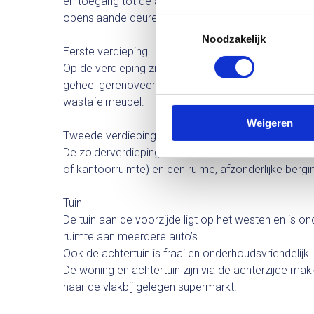
en toegang tot de aangebouwde stenen garage. De
openslaande deuren, elektriciteit en een wasbak.
Toestemmingsselectie
Noodzakelijk
Eerste verdieping
Op de verdieping zijn 3 ruime slaapkamers, voorzi
geheel gerenoveerde badkamer met inloopdouche, 2e
wastafelmeubel.
Weigeren
Tweede verdieping
De zolderverdieping is in 2016 heringericht en er 
of kantoorruimte) en een ruime, afzonderlijke bergi
Tuin
De tuin aan de voorzijde ligt op het westen en is o
ruimte aan meerdere auto’s.
Ook de achtertuin is fraai en onderhoudsvriendelijk.
De woning en achtertuin zijn via de achterzijde makk
naar de vlakbij gelegen supermarkt.