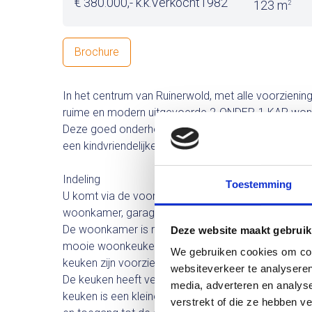
€ 380.000,- k.k.
Verkocht
1982
123 m
2
Brochure
In het centrum van Ruinerwold, met alle voorziening
ruime en modern uitgevoerde 2-ONDER-1 KAP won
Deze goed onderhouden gezinswoning staat op een
een kindvriendelijke buurt.
Indeling
Toestemming
U komt via de voordeur binnen. Hier bevinden zich h
woonkamer, garage en de trapopgang naar de verd
De woonkamer is ruim en licht en is aan de achterz
Deze website maakt gebruik
mooie woonkeuken is ontstaan met openslaande tu
We gebruiken cookies om cont
keuken zijn voorzien van een fraaie eikenhouten vlo
websiteverkeer te analyseren
De keuken heeft veel opbergruimte en beschikt ov
media, adverteren en analys
keuken is een kleine, maar praktische bijkeuken m
verstrekt of die ze hebben v