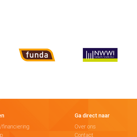
en
Ga direct naar
/financiering
Over ons
op
Contact