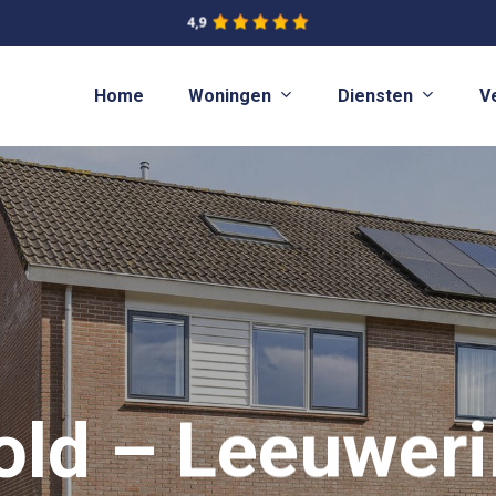
Woningen
Diensten
Home
V
ld – Leeuweri