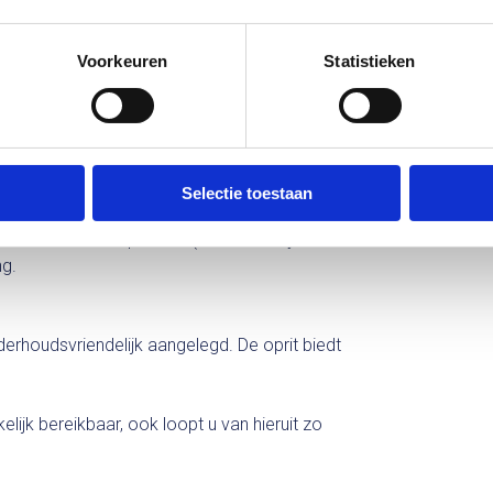
 garage is voorzien van nieuwe,
Voorkeuren
Statistieken
en van een mooie laminaatvloer en de in 2017
 toilet, designradiator en fraai
Selectie toestaan
is nu een ruime slaapkamer (annex hobbyruimte
ng.
nderhoudsvriendelijk aangelegd. De oprit biedt
elijk bereikbaar, ook loopt u van hieruit zo