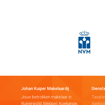
Johan Kuiper Makelaardij
Dienst
Jouw betrokken makelaar in
Taxatie
Ruinerwold, Meppel, Koekange,
Aanko