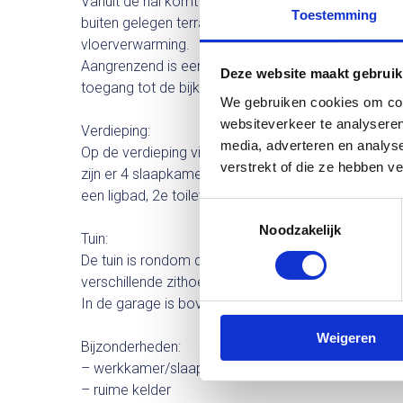
Vanuit de hal komt u in de ruime lichte woonkamer 
Toestemming
buiten gelegen terras op het zuiden. De woonkamer
vloerverwarming.
Aangrenzend is een half open Bulthaup keuken met 
Deze website maakt gebruik
toegang tot de bijkeuken met wasmachine aansluit
We gebruiken cookies om cont
websiteverkeer te analyseren
Verdieping:
media, adverteren en analys
Op de verdieping vindt u de overloop met vlizotra
verstrekt of die ze hebben v
zijn er 4 slaapkamers, waarvan 2 met kastenwand 
een ligbad, 2e toilet en douche.
Toestemmingsselectie
Noodzakelijk
Tuin:
De tuin is rondom de woning gelegen, is fraai aange
verschillende zithoekjes. De woning heeft een eige
In de garage is boven een praktische hobby ruimte
Weigeren
Bijzonderheden:
– werkkamer/slaapkamer begane grond
– ruime kelder