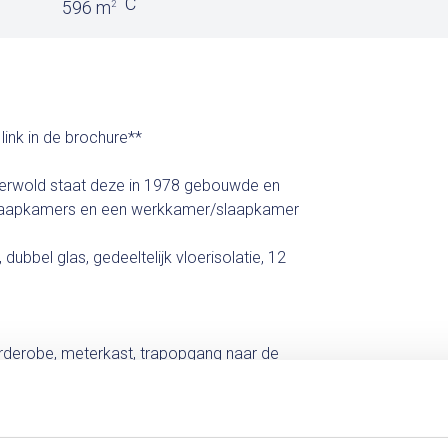
C
596 m
2
link in de brochure**
uinerwold staat deze in 1978 gebouwde en
aapkamers en een werkkamer/slaapkamer
 dubbel glas, gedeeltelijk vloerisolatie, 12
garderobe, meterkast, trapopgang naar de
evinden.
kkamer/slaapkamer op de begane grond en
er.