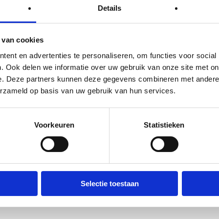
met schuifpui welke toegang biedt naar het
Details
 is voorzien van een natuurstenen vloer en
veel opbergruimte en vanuit de keuken is er
 van cookies
ing en een keukenblok.
ent en advertenties te personaliseren, om functies voor social
. Ook delen we informatie over uw gebruik van onze site met on
e. Deze partners kunnen deze gegevens combineren met andere i
p met toegang tot de bergzolder. Daarnaast
erzameld op basis van uw gebruik van hun services.
en de ruime badkamer met dubbele wastafel,
Voorkeuren
Statistieken
legd, biedt veel privacy en heeft
n oprit en een ruime, dubbele stenen garage.
 gecreëerd.
Selectie toestaan