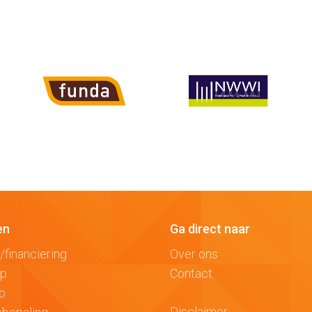
en
Ga direct naar
/financiering
Over ons
op
Contact
p
Disclaimer