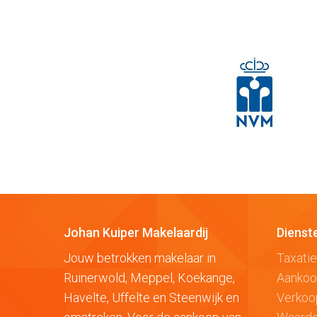
Johan Kuiper Makelaardij
Dienst
Jouw betrokken makelaar in
Taxatie
Ruinerwold, Meppel, Koekange,
Aanko
Havelte, Uffelte en Steenwijk en
Verkoo