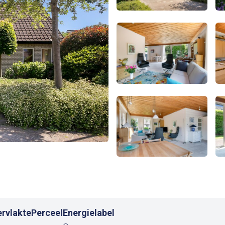
rvlakte
Perceel
Energielabel