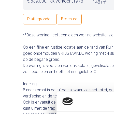
€ 539.000,- k.k.
Verkocht
1978
148 m
2
Plattegronden
Brochure
**Deze woning heeft een eigen woning website, zie 
Op een fijne en rustige locatie aan de rand van R
goed onderhouden VRIJSTAANDE woning met 4 sl
op de begane grond.
De woning is voorzien van dakisolatie, gevelisolatie,
zonnepanelen en heeft het energielabel C.
Indeling:
Binnenkomst in de ruime hal waar zich het toilet, 
verdieping en de toegang tot de woonkamer zich b
Ook is er vanuit de hal toegang tot de ruime wer
kunt u met de trap naar beneden naar de ruime keld