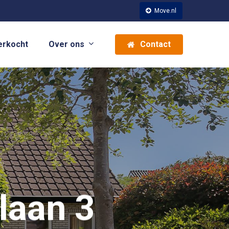
Move.nl
Over ons
erkocht
Contact
laan 3