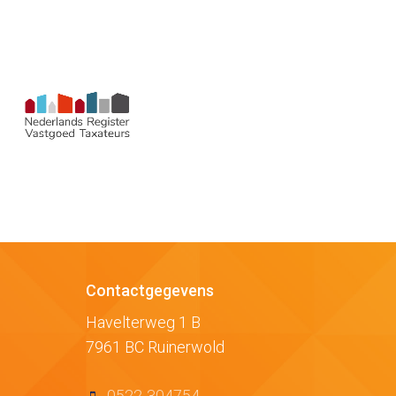
Contactgegevens
Havelterweg 1 B
7961 BC Ruinerwold
0522-304754