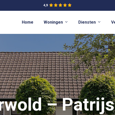
Woningen
Diensten
Home
V
rwold – Patrijs